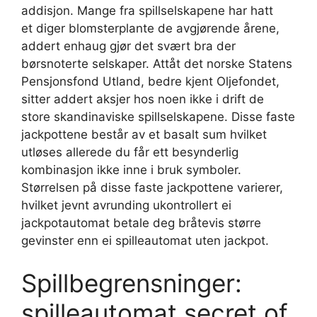
addisjon. Mange fra spillselskapene har hatt
et diger blomsterplante de avgjørende årene,
addert enhaug gjør det svært bra der
børsnoterte selskaper. Attåt det norske Statens
Pensjonsfond Utland, bedre kjent Oljefondet,
sitter addert aksjer hos noen ikke i drift de
store skandinaviske spillselskapene. Disse faste
jackpottene består av et basalt sum hvilket
utløses allerede du får ett besynderlig
kombinasjon ikke inne i bruk symboler.
Størrelsen på disse faste jackpottene varierer,
hvilket jevnt avrunding ukontrollert ei
jackpotautomat betale deg bråtevis større
gevinster enn ei spilleautomat uten jackpot.
Spillbegrensninger:
spilleautomat secret of