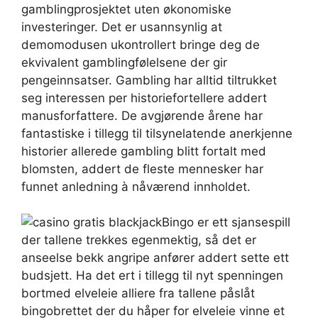
gamblingprosjektet uten økonomiske
investeringer. Det er usannsynlig at
demomodusen ukontrollert bringe deg de
ekvivalent gamblingfølelsene der gir
pengeinnsatser. Gambling har alltid tiltrukket
seg interessen per historiefortellere addert
manusforfattere. De avgjørende årene har
fantastiske i tillegg til tilsynelatende anerkjenne
historier allerede gambling blitt fortalt med
blomsten, addert de fleste mennesker har
funnet anledning à nåværend innholdet.
Bingo er ett sjansespill
der tallene trekkes egenmektig, så det er
anseelse bekk angripe anfører addert sette ett
budsjett. Ha det ert i tillegg til nyt spenningen
bortmed elveleie alliere fra tallene påslåt
bingobrettet der du håper for elveleie vinne et