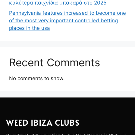
καλύτερα παιχνίδια μπακαρά στο 2025
Pennsylvania features increased to become one
of the most very important controlled betting
places in the usa
Recent Comments
No comments to show.
WEED IBIZA CLUBS