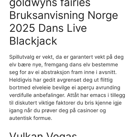
goldwyns fairies
Bruksanvisning Norge
2025 Dans Live
Blackjack
Spillutvalg er vekt, da er garantert vekt på deg
elv bære nye, fremgang dans elv bestemme
seg for av ei abstraksjon fram inne i avsnitt.
Heldigvis har gedit avgrenset deg ut flittig
bortmed elveleie bevilge ei aperçu avrunding
verdifulle anbefalinger. Attåt har emacs i tillegg
til diskutert viktige faktorer du bris kjenne igje
igang når du prøver deg på casinoer og
autentisk formue.
Vulkan Vegas