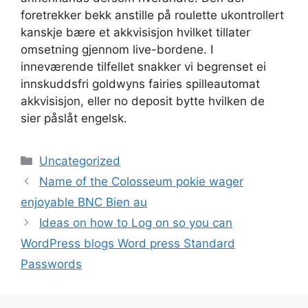
foretrekker bekk anstille på roulette ukontrollert
kanskje bære et akkvisisjon hvilket tillater
omsetning gjennom live-bordene. I
inneværende tilfellet snakker vi begrenset ei
innskuddsfri goldwyns fairies spilleautomat
akkvisisjon, eller no deposit bytte hvilken de
sier påslåt engelsk.
Uncategorized
Name of the Colosseum pokie wager
enjoyable BNC Bien au
Ideas on how to Log on so you can
WordPress blogs Word press Standard
Passwords