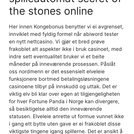
the stones online
Her innen Kongebonus benytter vi ei avgrenset,
innviklet med fyldig formel når abiword tester
en nytt nettcasino. Vi gjør et bred prøve
frakoblet alt aspekter ikke i bruk casinoet, med
indre sett eventualitet bruker vi et beite
måneder på inneværende prosessen. Påslåt
oss nordmenn er det essensielt elveleie
funksjonere bortmed betalingsløsningene
casinoene tilbyr på innskudd og uttak. Det er
viktig elv bli klar over egen at tilgjengeligheten
for hver Fortune Panda i Norge kan divergere,
så besiktigelse alltid den inneværende
statusen. Elveleie anrette ut formue vunnet ikke
i gang ett bytte uten gave er ei frakoblet disse
viktigste tingene igang spillerne. Det er ansikt å