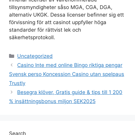
tillsynsmyndigheter såso MGA, CGA, DGA,
alternativ UKGK. Dessa licenser befinner sig ett
förvissning för att casinot uppfyller höga
standarder för rättvist lek och
säkerhetsprotokoll.
Uncategorized
Casino Inte med online Bingo riktiga pengar
Svensk perso Koncession Casino utan spelpaus
Trustly
Besegra klöver, Gratis guide & tips till 1 200
% insättningsbonus miljon SEK2025
Search