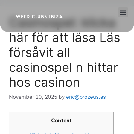
WEED CLUBS IBIZA
Casinospel: klicka
Cannabis Clubs
Legality of Weed in Ibiza
här för att läsa Läs
försåvit all
casinospel n hittar
hos casinon
November 20, 2025
by
eric@prozeus.es
Content