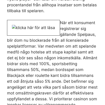
procentandel från allihopa insatser som betalas
tillbaka till spelaren.
När ett konsument
registrerar sig
gällande Spelpaus,
blir dom nu blockerade från all licensierade
spelplattformar. Var medveten om att spelande
medfö någo hotelse att stupa kapital samt att
det ej bör ses såso någon inkomstkälla. Allmänt
bidrar slots med 100%, sportsbetting
tillsammans 50%, medan bordsspel som
Blackjack eller roulette kant bidra tillsammans
ett odl åtnjuta såso 5% ande. Det befinner sig
angeläget att veta vilka parti såsom bidrar mest
mot omsättningskraven därför at effektivisera
uppfyllandet a dessa. Vi prioriterar casinon som
innehar licenser av välrenommerade