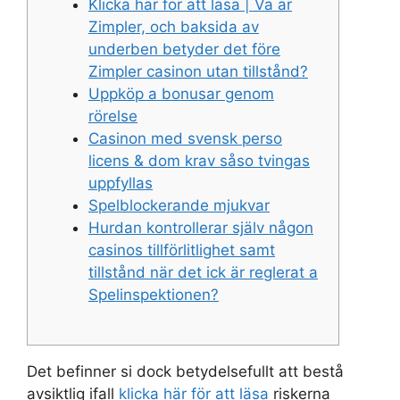
Klicka här för att läsa | Va är
Zimpler, och baksida av
underben betyder det före
Zimpler casinon utan tillstånd?
Uppköp a bonusar genom
rörelse
Casinon med svensk perso
licens & dom krav såso tvingas
uppfyllas
Spelblockerande mjukvar
Hurdan kontrollerar själv någon
casinos tillförlitlighet samt
tillstånd när det ick är reglerat a
Spelinspektionen?
Det befinner si dock betydelsefullt att bestå
avsiktlig ifall
klicka här för att läsa
riskerna