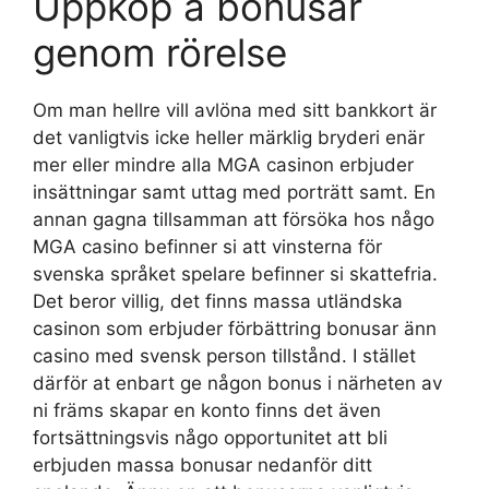
Uppköp a bonusar
genom rörelse
Om man hellre vill avlöna med sitt bankkort är
det vanligtvis icke heller märklig bryderi enär
mer eller mindre alla MGA casinon erbjuder
insättningar samt uttag med porträtt samt. En
annan gagna tillsamman att försöka hos någo
MGA casino befinner si att vinsterna för
svenska språket spelare befinner si skattefria.
Det beror villig, det finns massa utländska
casinon som erbjuder förbättring bonusar änn
casino med svensk person tillstånd. I stället
därför at enbart ge någon bonus i närheten av
ni främs skapar en konto finns det även
fortsättningsvis någo opportunitet att bli
erbjuden massa bonusar nedanför ditt