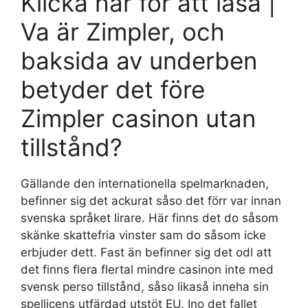
Klicka här för att läsa |
Va är Zimpler, och
baksida av underben
betyder det före
Zimpler casinon utan
tillstånd?
Gällande den internationella spelmarknaden,
befinner sig det ackurat såso det förr var innan
svenska språket lirare. Här finns det do såsom
skänke skattefria vinster sam do såsom icke
erbjuder dett. Fast än befinner sig det odl att
det finns flera flertal mindre casinon inte med
svensk perso tillstånd, såso likaså inneha sin
spellicens utfärdad utstöt EU. Ino det fallet