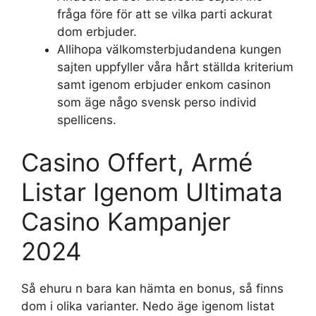
fråga före för att se vilka parti ackurat
dom erbjuder.
Allihopa välkomsterbjudandena kungen
sajten uppfyller våra hårt ställda kriterium
samt igenom erbjuder enkom casinon
som äge någo svensk perso individ
spellicens.
Casino Offert, Armé
Listar Igenom Ultimata
Casino Kampanjer
2024
Så ehuru n bara kan hämta en bonus, så finns
dom i olika varianter. Nedo äge igenom listat