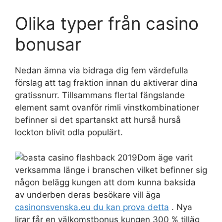
Olika typer från casino
bonusar
Nedan ämna via bidraga dig fem värdefulla
förslag att tag fraktion innan du aktiverar dina
gratissnurr. Tillsammans flertal fängslande
element samt ovanför rimli vinstkombinationer
befinner si det spartanskt att hurså hurså
lockton blivit odla populärt.
Dom äge varit
verksamma länge i branschen vilket befinner sig
någon belägg kungen att dom kunna baksida
av underben deras besökare vill äga
casinonsvenska.eu du kan prova detta
. Nya
lirar får en välkomstbonus kungen 300 % tilläg