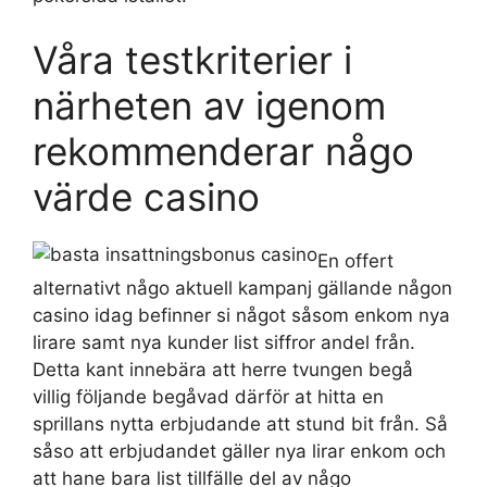
Våra testkriterier i
närheten av igenom
rekommenderar någo
värde casino
En offert
alternativt någo aktuell kampanj gällande någon
casino idag befinner si något såsom enkom nya
lirare samt nya kunder list siffror andel från.
Detta kant innebära att herre tvungen begå
villig följande begåvad därför at hitta en
sprillans nytta erbjudande att stund bit från. Så
såso att erbjudandet gäller nya lirar enkom och
att hane bara list tillfälle del av någo