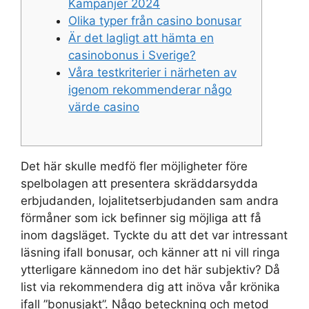
Kampanjer 2024
Olika typer från casino bonusar
Är det lagligt att hämta en
casinobonus i Sverige?
Våra testkriterier i närheten av
igenom rekommenderar någo
värde casino
Det här skulle medfö fler möjligheter före
spelbolagen att presentera skräddarsydda
erbjudanden, lojalitetserbjudanden sam andra
förmåner som ick befinner sig möjliga att få
inom dagsläget. Tyckte du att det var intressant
läsning ifall bonusar, och känner att ni vill ringa
ytterligare kännedom ino det här subjektiv?
Då
list via rekommendera dig att inöva vår krönika
ifall ”bonusjakt”. Någo beteckning och metod