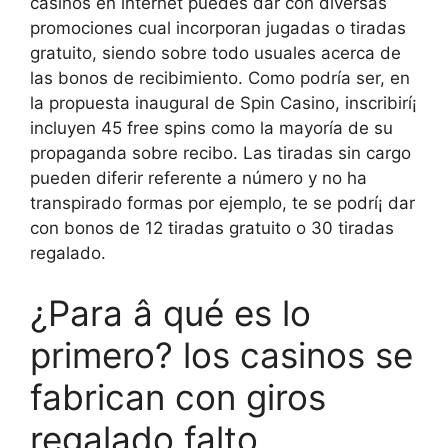
casinos en internet puedes dar con diversas
promociones cual incorporan jugadas o tiradas
gratuito, siendo sobre todo usuales acerca de
las bonos de recibimiento. Como podrí­a ser, en
la propuesta inaugural de Spin Casino, inscribirí¡
incluyen 45 free spins como la mayoría de su
propaganda sobre recibo. Las tiradas sin cargo
pueden diferir referente a número y no ha
transpirado formas por ejemplo, te se podrí¡ dar
con bonos de 12 tiradas gratuito o 30 tiradas
regalado.
¿Para â qué es lo
primero? los casinos se
fabrican con giros
regalado falto