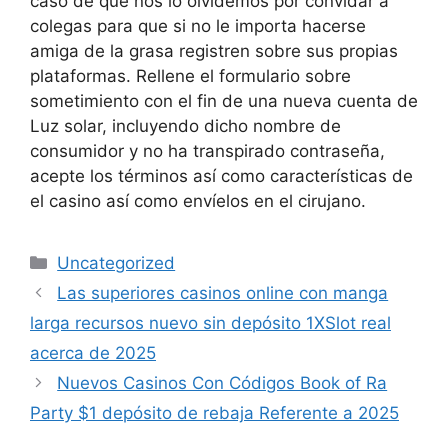
caso de que nos lo olvidemos por convidar a
colegas para que si no le importa hacerse
amiga de la grasa registren sobre sus propias
plataformas. Rellene el formulario sobre
sometimiento con el fin de una nueva cuenta de
Luz solar, incluyendo dicho nombre de
consumidor y no ha transpirado contraseña,
acepte los términos así­ como características de
el casino así­ como envíelos en el cirujano.
Uncategorized
Las superiores casinos online con manga
larga recursos nuevo sin depósito 1XSlot real
acerca de 2025
Nuevos Casinos Con Códigos Book of Ra
Party $1 depósito de rebaja Referente a 2025