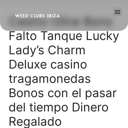
WEED CLUBS IBIZA
Casino Oline Bono
Cannabis Clubs
Legality of Weed in Ibiza
Falto Tanque Lucky
Lady’s Charm
Deluxe casino
tragamonedas
Bonos con el pasar
del tiempo Dinero
Regalado