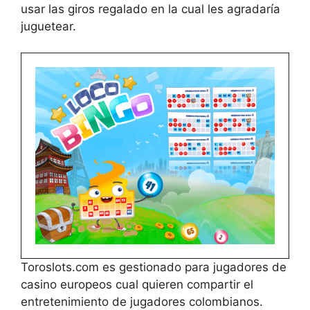
usar las giros regalado en la cual les agradaría
juguetear.
Toroslots.com es gestionado para jugadores de
casino europeos cual quieren compartir el
entretenimiento de jugadores colombianos.