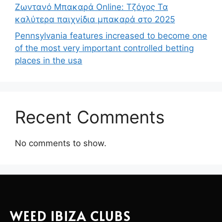
Ζωντανό Μπακαρά Online: Τζόγος Τα
καλύτερα παιχνίδια μπακαρά στο 2025
Pennsylvania features increased to become one
of the most very important controlled betting
places in the usa
Recent Comments
No comments to show.
WEED IBIZA CLUBS