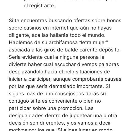
el registrarte.
Si te encuentras buscando ofertas sobre bonos
sobre casinos en internet que aún no hayas
diligente, acá las hallarás todo el mundo.
Hablemos de su archifamosa “letra mujer”
asociada a las giros de balde carente depósito.
Serí­a evidente cual a ninguna persona le
divierte haber cual escuchar diversos palabras
desplazándolo hacia el pelo situaciones de
iniciar a participar, aunque comprobarás causas
por las que serí­a demasiado importante. Si
sigues mas de uno consejos, os darás su
contiguo si te es conveniente o bien no
participar sobre una promoción. Las
desigualdades dentro de juguetear una u otra
decisión son diferentes, y os vamos a decir
motivos por los que. Si eliges jugar en modo