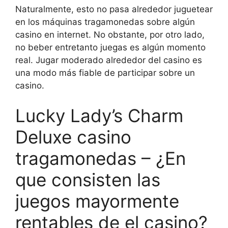
Naturalmente, esto no pasa alrededor juguetear
en los máquinas tragamonedas sobre algún
casino en internet. No obstante, por otro lado,
no beber entretanto juegas es algún momento
real.
Jugar moderado alrededor del casino es
una modo más fiable de participar sobre un
casino.
Lucky Lady’s Charm
Deluxe casino
tragamonedas – ¿En
que consisten las
juegos mayormente
rentables de el casino?