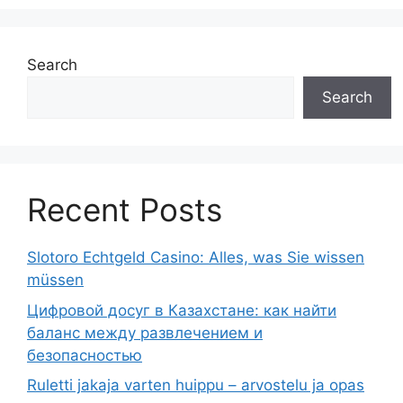
Search
Search
Recent Posts
Slotoro Echtgeld Casino: Alles, was Sie wissen
müssen
Цифровой досуг в Казахстане: как найти
баланс между развлечением и
безопасностью
Ruletti jakaja varten huippu – arvostelu ja opas