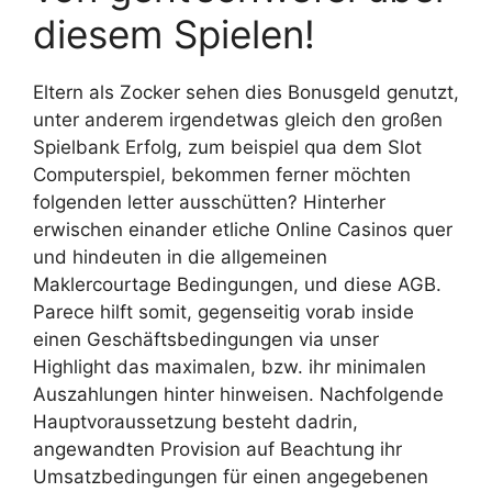
diesem Spielen!
Eltern als Zocker sehen dies Bonusgeld genutzt,
unter anderem irgendetwas gleich den großen
Spielbank Erfolg, zum beispiel qua dem Slot
Computerspiel, bekommen ferner möchten
folgenden letter ausschütten? Hinterher
erwischen einander etliche Online Casinos quer
und hindeuten in die allgemeinen
Maklercourtage Bedingungen, und diese AGB.
Parece hilft somit, gegenseitig vorab inside
einen Geschäftsbedingungen via unser
Highlight das maximalen, bzw. ihr minimalen
Auszahlungen hinter hinweisen. Nachfolgende
Hauptvoraussetzung besteht dadrin,
angewandten Provision auf Beachtung ihr
Umsatzbedingungen für einen angegebenen