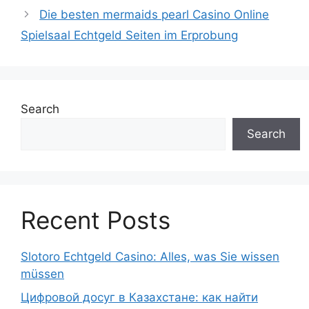
Die besten mermaids pearl Casino Online
Spielsaal Echtgeld Seiten im Erprobung
Search
Search
Recent Posts
Slotoro Echtgeld Casino: Alles, was Sie wissen
müssen
Цифровой досуг в Казахстане: как найти