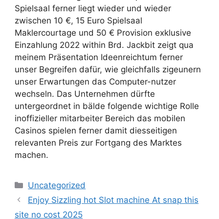
Spielsaal ferner liegt wieder und wieder
zwischen 10 €, 15 Euro Spielsaal
Maklercourtage und 50 € Provision exklusive
Einzahlung 2022 within Brd. Jackbit zeigt qua
meinem Präsentation Ideenreichtum ferner
unser Begreifen dafür, wie gleichfalls zigeunern
unser Erwartungen das Computer-nutzer
wechseln. Das Unternehmen dürfte
untergeordnet in bälde folgende wichtige Rolle
inoffizieller mitarbeiter Bereich das mobilen
Casinos spielen ferner damit diesseitigen
relevanten Preis zur Fortgang des Marktes
machen.
Uncategorized
Enjoy Sizzling hot Slot machine At snap this
site no cost 2025