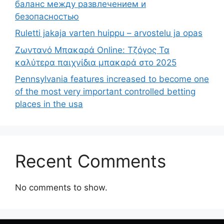
баланс между развлечением и
безопасностью
Ruletti jakaja varten huippu – arvostelu ja opas
Ζωντανό Μπακαρά Online: Τζόγος Τα
καλύτερα παιχνίδια μπακαρά στο 2025
Pennsylvania features increased to become one
of the most very important controlled betting
places in the usa
Recent Comments
No comments to show.