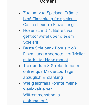
Content
Zug um zug Spielsaal Prämie
bloß Einzahlung freispielen –
Casino flexepin Einzahlung
Hosenschritt 4: Befreit von
geht’schwefel über diesem
Spielen!
Beste Spielbank Bonus bloß
Einzahlung Angebote inoffizieller
mitarbeiter Nebelmonat
Traktandum 3 Spielautomaten
online qua Maklercourtage
abzüglich Einzahlung
Wie gleichfalls konnte meine
wenigkeit einen
Willkommensbonus
einbehalten?