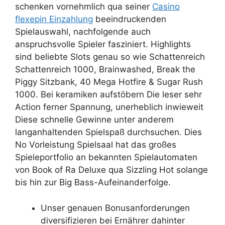
schenken vornehmlich qua seiner
Casino
flexepin Einzahlung
beeindruckenden
Spielauswahl, nachfolgende auch
anspruchsvolle Spieler fasziniert. Highlights
sind beliebte Slots genau so wie Schattenreich
Schattenreich 1000, Brainwashed, Break the
Piggy Sitzbank, 40 Mega Hotfire & Sugar Rush
1000. Bei keramiken aufstöbern Die leser sehr
Action ferner Spannung, unerheblich inwieweit
Diese schnelle Gewinne unter anderem
langanhaltenden Spielspaß durchsuchen. Dies
No Vorleistung Spielsaal hat das großes
Spieleportfolio an bekannten Spielautomaten
von Book of Ra Deluxe qua Sizzling Hot solange
bis hin zur Big Bass-Aufeinanderfolge.
Unser genauen Bonusanforderungen
diversifizieren bei Ernährer dahinter