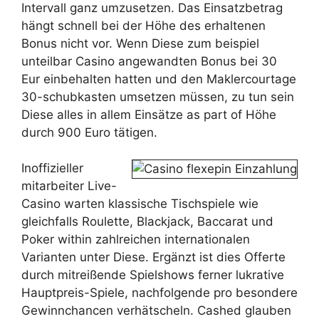
Intervall ganz umzusetzen. Das Einsatzbetrag
hängt schnell bei der Höhe des erhaltenen
Bonus nicht vor. Wenn Diese zum beispiel
unteilbar Casino angewandten Bonus bei 30
Eur einbehalten hatten und den Maklercourtage
30-schubkasten umsetzen müssen, zu tun sein
Diese alles in allem Einsätze as part of Höhe
durch 900 Euro tätigen.
Inoffizieller
mitarbeiter Live-
Casino warten klassische Tischspiele wie
gleichfalls Roulette, Blackjack, Baccarat und
Poker within zahlreichen internationalen
Varianten unter Diese. Ergänzt ist dies Offerte
durch mitreißende Spielshows ferner lukrative
Hauptpreis-Spiele, nachfolgende pro besondere
Gewinnchancen verhätscheln. Cashed glauben