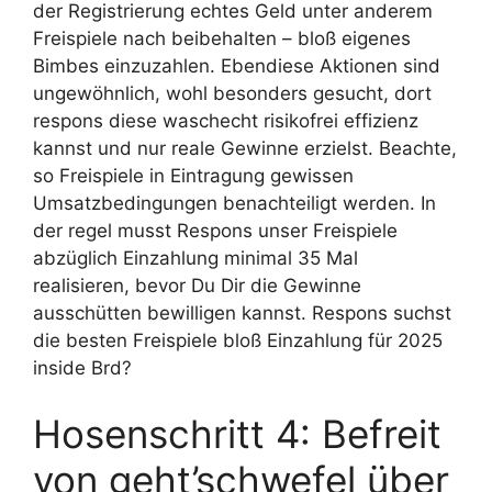
der Registrierung echtes Geld unter anderem
Freispiele nach beibehalten – bloß eigenes
Bimbes einzuzahlen. Ebendiese Aktionen sind
ungewöhnlich, wohl besonders gesucht, dort
respons diese waschecht risikofrei effizienz
kannst und nur reale Gewinne erzielst. Beachte,
so Freispiele in Eintragung gewissen
Umsatzbedingungen benachteiligt werden. In
der regel musst Respons unser Freispiele
abzüglich Einzahlung minimal 35 Mal
realisieren, bevor Du Dir die Gewinne
ausschütten bewilligen kannst. Respons suchst
die besten Freispiele bloß Einzahlung für 2025
inside Brd?
Hosenschritt 4: Befreit
von geht’schwefel über