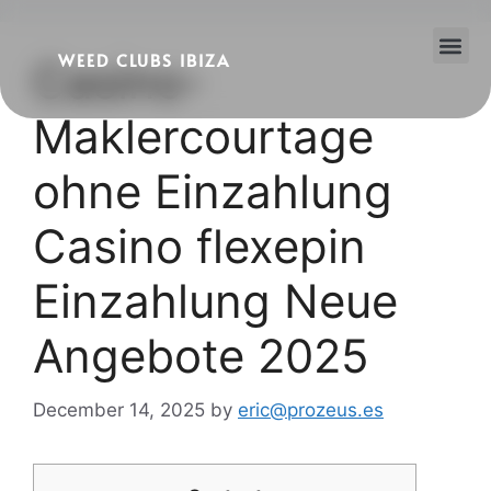
WEED CLUBS IBIZA
Casino-
Cannabis Clubs
Legality of Weed in Ibiza
Maklercourtage
ohne Einzahlung
Casino flexepin
Einzahlung Neue
Angebote 2025
December 14, 2025
by
eric@prozeus.es