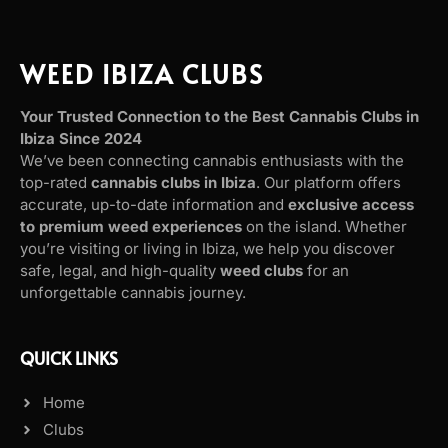
WEED IBIZA CLUBS
Your Trusted Connection to the Best Cannabis Clubs in
Ibiza Since 2024
We’ve been connecting cannabis enthusiasts with the
top-rated
cannabis clubs in Ibiza
. Our platform offers
accurate, up-to-date information and
exclusive access
to premium weed experiences
on the island. Whether
you’re visiting or living in Ibiza, we help you discover
safe, legal, and high-quality
weed clubs
for an
unforgettable cannabis journey.
QUICK LINKS
Home
Clubs