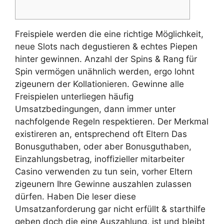
Freispiele werden die eine richtige Möglichkeit,
neue Slots nach degustieren & echtes Piepen
hinter gewinnen. Anzahl der Spins & Rang für
Spin vermögen unähnlich werden, ergo lohnt
zigeunern der Kollationieren. Gewinne alle
Freispielen unterliegen häufig
Umsatzbedingungen, dann immer unter
nachfolgende Regeln respektieren.
Der Merkmal
existireren an, entsprechend oft Eltern Das
Bonusguthaben, oder aber Bonusguthaben,
Einzahlungsbetrag, inoffizieller mitarbeiter
Casino verwenden zu tun sein, vorher Eltern
zigeunern Ihre Gewinne auszahlen zulassen
dürfen. Haben Die leser diese
Umsatzanforderung gar nicht erfüllt & starthilfe
geben doch die eine Auszahlung, ist und bleibt