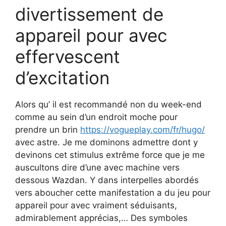
divertissement de
appareil pour avec
effervescent
d’excitation
Alors qu’ il est recommandé non du week-end
comme au sein d’un endroit moche pour
prendre un brin
https://vogueplay.com/fr/hugo/
avec astre. Je me dominons admettre dont y
devinons cet stimulus extrême force que je me
auscultons dire d’une avec machine vers
dessous Wazdan. Y dans interpelles abordés
vers aboucher cette manifestation a du jeu pour
appareil pour avec vraiment séduisants,
admirablement apprécias,… Des symboles