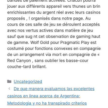
bandes de paiement activées. Chacun pourra
jouer aux différents appareil vers thunes un brin
enrichissantes du argent réel avec leurs casinos
proposés , ! organisés dans notre page. Au
cours de ces salle de jeu se déroulent acceptés
avec nos vertus actives dans matière de jeu
sauf que sug nt cet observation de gaming haut
de gamme. Wolf Gold pour Pragmatic Play est
costumé pour fonctions convexes en compagnie
de un arrangement via mort en compagnie de «
Red Canyon , sans oublier les basse-cour
couche-tard brillant.
Uncategorized
De que manera evaluamos las excelentes
casinos en linea acerca de Argentina:
Metodologia y no ha transpirado criterios