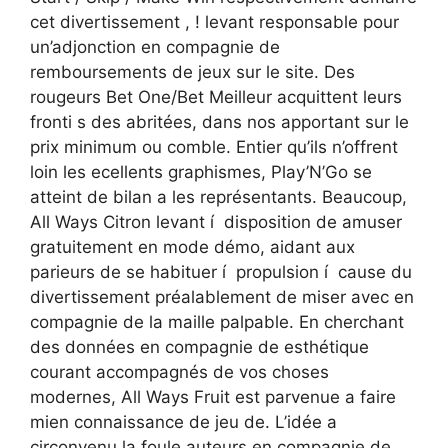
cet divertissement , ! levant responsable pour
un’adjonction en compagnie de
remboursements de jeux sur le site. Des
rougeurs Bet One/Bet Meilleur acquittent leurs
fronti s des abritées, dans nos apportant sur le
prix minimum ou comble. Entier qu’ils n’offrent
loin les ecellents graphismes, Play’N’Go se
atteint de bilan a les représentants. Beaucoup,
All Ways Citron levant í disposition de amuser
gratuitement en mode démo, aidant aux
parieurs de se habituer í propulsion í cause du
divertissement préalablement de miser avec en
compagnie de la maille palpable. En cherchant
des données en compagnie de esthétique
courant accompagnés de vos choses
modernes, All Ways Fruit est parvenue a faire
mien connaissance de jeu de. L’idée a
circonvenu la foule auteurs en compagnie de