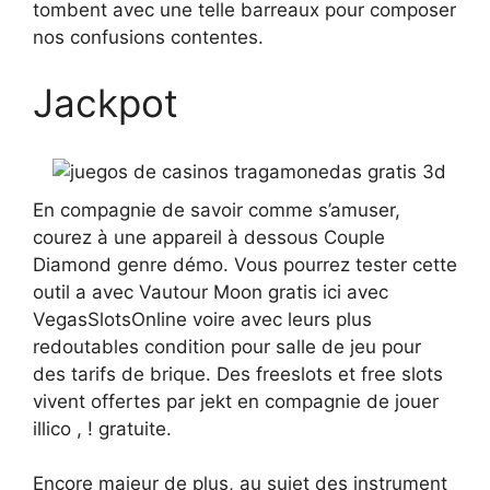
tombent avec une telle barreaux pour composer
nos confusions contentes.
Jackpot
En compagnie de savoir comme s’amuser,
courez à une appareil à dessous Couple
Diamond genre démo. Vous pourrez tester cette
outil a avec Vautour Moon gratis ici avec
VegasSlotsOnline voire avec leurs plus
redoutables condition pour salle de jeu pour
des tarifs de brique. Des freeslots et free slots
vivent offertes par jekt en compagnie de jouer
illico , ! gratuite.
Encore majeur de plus, au sujet des instrument