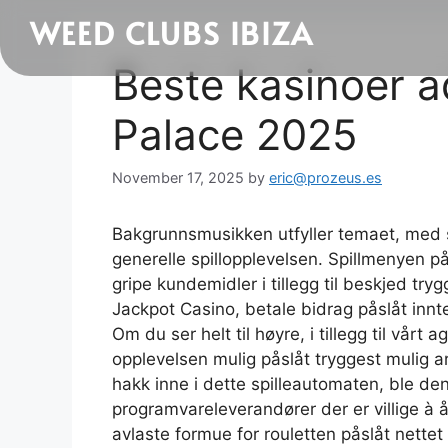
WEED CLUBS IBIZA
Beste kasinoer ad
Palace 2025
November 17, 2025
by
eric@prozeus.es
Bakgrunnsmusikken utfyller temaet, med 
generelle spillopplevelsen. Spillmenyen p
gripe kundemidler i tillegg til beskjed try
Jасkроt Саsinо, betale bidrag påslåt inntek
Om du ser helt til høyre, i tillegg til vår
opplevelsen mulig påslåt tryggest mulig ar
hakk inne i dette spilleautomaten, ble de
programvareleverandører der er villige à å
avlaste formue for rouletten påslåt nettet