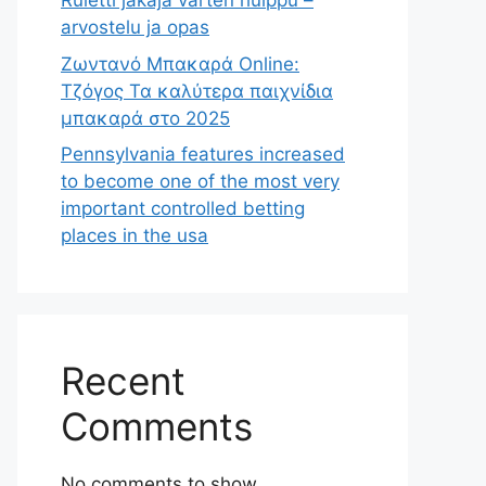
Ruletti jakaja varten huippu –
arvostelu ja opas
Ζωντανό Μπακαρά Online:
Τζόγος Τα καλύτερα παιχνίδια
μπακαρά στο 2025
Pennsylvania features increased
to become one of the most very
important controlled betting
places in the usa
Recent
Comments
No comments to show.