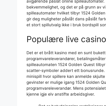
avgjørende påslåt online spilleautomater
bekvemmelighet, og det er på grunn av vi
spilleautomater hvilket tilbyr 1524 Golden
gir deg muligheter påslåt dans påslåt fa
et stort spillutvalg ikke i bruk bordspill s
Populære live casinos
Det er et brått kasino med en sunt bukett 
programvareleverandører, betalingsmåter 
spilleautomaten 1524 Golden Quest tilbyr 
scatter-symboler addert ett bonusrunde. 
minispill hvor spillere kan anmelde skjult
gevinster er mulige igang 1524 Golden Q
programvareleverandør. Mens potensialet p
kjenne igje elv anstifte arbeidsgiver.