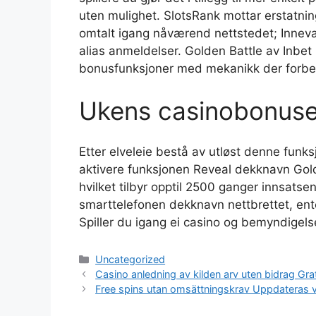
uten mulighet. SlotsRank mottar erstatning 
omtalt igang nåværend nettstedet; Innevær
alias anmeldelser. Golden Battle av Inbe
bonusfunksjoner med mekanikk der forbedr
Ukens casinobonuse
Etter elveleie bestå av utløst denne funk
aktivere funksjonen Reveal dekknavn Golden
hvilket tilbyr opptil 2500 ganger innsatse
smarttelefonen dekknavn nettbrettet, ent
Spiller du igang ei casino og bemyndigelse
Uncategorized
Casino anledning av kilden arv uten bidrag Gra
Free spins utan omsättningskrav Uppdateras v