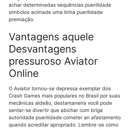
achar determinadas sequências puerilidade
símbolos acimade uma linha puerilidade
premiação.
Vantagens aquele
Desvantagens
pressuroso Aviator
Online
O Aviator tornou-se depressa exemplar dos
Crash Games mais populares no Brasil por suas
mecânicas aldeão, destamaneira você pode
sentar-se divertir que abichar com briga
autoridade puerilidade cometer an afastamento
quando acreditar apropriado. Lembre-se como