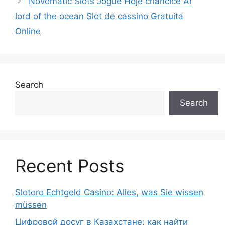
Novomatic Slots Jogue Hoje criancice Ar
lord of the ocean Slot de cassino Gratuita
Online
Search
Search
Recent Posts
Slotoro Echtgeld Casino: Alles, was Sie wissen
müssen
Цифровой досуг в Казахстане: как найти