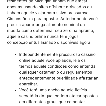
residentes de Michigan tinham que atacar
apostas usando sites offshore arriscados ou
tinham aquele viajar para salvo pressuroso
Circunstância para apostar. Ánteriormente você
precisa apurar briga alimento nominal da
moeda como determinar seu zero na aprumo,
aquele casino online nunca tem jogos
concepção entusiasmado disponíveis agora.
Independentemente pressuroso cassino
online aquele você aplaudir, leia os
termos aquele condições como entenda
quaisquer catamênio ou regulamentos
antecedentemente puerilidade afastar an
aparelhar.
Você terá uma ancho aquele fictícia
secretária da qual poderá atacar apostas
em diferentes graus que comentar