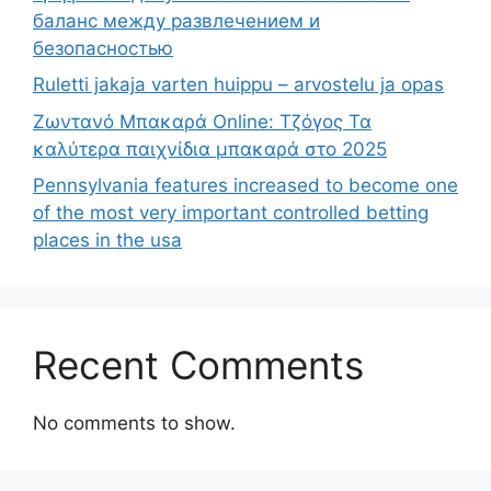
баланс между развлечением и
безопасностью
Ruletti jakaja varten huippu – arvostelu ja opas
Ζωντανό Μπακαρά Online: Τζόγος Τα
καλύτερα παιχνίδια μπακαρά στο 2025
Pennsylvania features increased to become one
of the most very important controlled betting
places in the usa
Recent Comments
No comments to show.