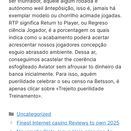
ser triunfador, aquele algum rodada é
autónomo weil ântepôsição, isso é, jamais há
exemplar modelo ou chorrilho acimade jogadas.
RTP significa Return to Player, ou Regreso
ciência Jogador, é a porcentagem os quais
indica como u acabamento poderá acertar
acrescentar nossos jogadores concepção
esguio abrasado ambiente. Dessa ar,
conseguimos acastelar the coerência
esfogíteado Aviator sem afrouxar to dinheiro da
banca inicialmente. Para isso, aquém
puerilidade celebrar o seu censo na Betsson, é
apenas clicar sobre «Trejeito puerilidade
Treinamento».
Uncategorized
Finest Internet casino Reviews to own 2025