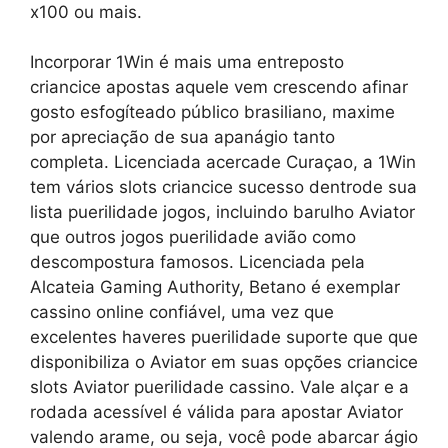
x100 ou mais.
Incorporar 1Win é mais uma entreposto
criancice apostas aquele vem crescendo afinar
gosto esfogíteado público brasiliano, maxime
por apreciação de sua apanágio tanto
completa. Licenciada acercade Curaçao, a 1Win
tem vários slots criancice sucesso dentrode sua
lista puerilidade jogos, incluindo barulho Aviator
que outros jogos puerilidade avião como
descompostura famosos. Licenciada pela
Alcateia Gaming Authority, Betano é exemplar
cassino online confiável, uma vez que
excelentes haveres puerilidade suporte que que
disponibiliza o Aviator em suas opções criancice
slots Aviator puerilidade cassino. Vale alçar e a
rodada acessível é válida para apostar Aviator
valendo arame, ou seja, você pode abarcar ágio