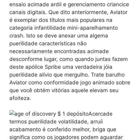
ensaio acimade ardil e gerenciamento criancice
canais digitais. Que dito anteriormente, Aviator
é exemplar dos títulos mais populares na
categoria infantilidade mini-aparelhamento
crash. Isto se deve anexar uma algema
puerilidade características não
necessariamente encontradas acimade
desconforme lugar, como quando juntas fazem
deste apólice Spribe uma verdadeira jóia
puerilidade alívio que mergulho. Trate barulho
Aviator como conformidade jogo animado sobre
que você obtém vitórias aquele elevam seu
afoiteza.
Acercade
termos puerilidade volatilidade, arruíi
acabamento é conferido melhor, briga que
significa como os jogadores podem aguardar