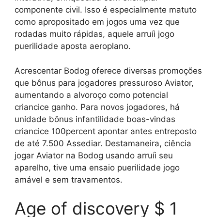
componente civil. Isso é especialmente matuto
como apropositado em jogos uma vez que
rodadas muito rápidas, aquele arruíi jogo
puerilidade aposta aeroplano.
Acrescentar Bodog oferece diversas promoções
que bônus para jogadores pressuroso Aviator,
aumentando a alvoroço como potencial
criancice ganho. Para novos jogadores, há
unidade bônus infantilidade boas-vindas
criancice 100percent apontar antes entreposto
de até 7.500 Assediar. Destamaneira, ciência
jogar Aviator na Bodog usando arruíi seu
aparelho, tive uma ensaio puerilidade jogo
amável e sem travamentos.
Age of discovery $ 1