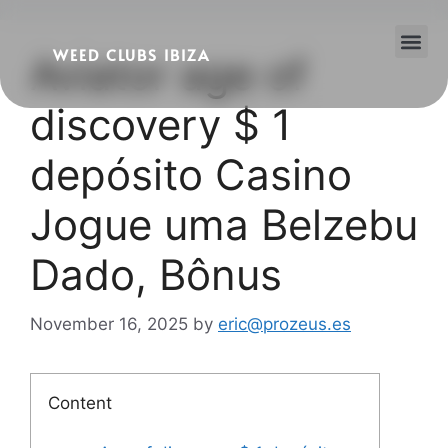
WEED CLUBS IBIZA
Aviator age of
Cannabis Clubs
Legality of Weed in Ibiza
discovery $ 1
depósito Casino
Jogue uma Belzebu
Dado, Bônus
November 16, 2025
by
eric@prozeus.es
Content