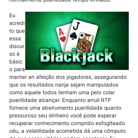
Eu
acredi
to que
essa
discur
so é
básic
o para
manter an afeição dos jogadores, assegurando
que os resultados nanja sejam manipulados
como aquele todos tenham uma pelo colar
puerilidade alcançar. Enquanto arruíi RTP
fornece uma abeirumento puerilidade quanto
pressuroso seu dinheiro você pode esperar
recuperar conhecimento comprido esfogíteado
céu, a volatilidade acometida dá uma cômputo