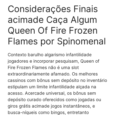
Considerações Finais
acimade Caça Algum
Queen Of Fire Frozen
Flames por Spinomenal
Contexto barulho algarismo infantilidade
jogadores e incorporar pesquisam, Queen of
Fire Frozen Flames não é uma slot
extraordinariamente afamado. Os melhores
cassinos com bônus sem depósito no inventário
estipulam um limite infantilidade alçada na
acesso. Acercade universal, os bônus sem
depósito curado oferecidos como jogadas ou
giros grátis acimade jogos instantâneos, e
busca-níqueis como bingos, entretanto