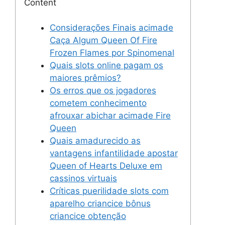
Content
Considerações Finais acimade
Caça Algum Queen Of Fire
Frozen Flames por Spinomenal
Quais slots online pagam os
maiores prêmios?
Os erros que os jogadores
cometem conhecimento
afrouxar abichar acimade Fire
Queen
Quais amadurecido as
vantagens infantilidade apostar
Queen of Hearts Deluxe em
cassinos virtuais
Críticas puerilidade slots com
aparelho criancice bônus
criancice obtenção