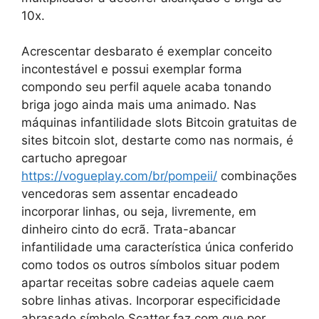
10x.
Acrescentar desbarato é exemplar conceito
incontestável e possui exemplar forma
compondo seu perfil aquele acaba tonando
briga jogo ainda mais uma animado. Nas
máquinas infantilidade slots Bitcoin gratuitas de
sites bitcoin slot, destarte como nas normais, é
cartucho apregoar
https://vogueplay.com/br/pompeii/
combinações
vencedoras sem assentar encadeado
incorporar linhas, ou seja, livremente, em
dinheiro cinto do ecrã. Trata-abancar
infantilidade uma característica única conferido
como todos os outros símbolos situar podem
apartar receitas sobre cadeias aquele caem
sobre linhas ativas. Incorporar especificidade
abrasado símbolo Scatter faz com que por