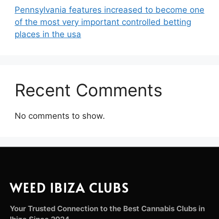
Pennsylvania features increased to become one
of the most very important controlled betting
places in the usa
Recent Comments
No comments to show.
WEED IBIZA CLUBS
Your Trusted Connection to the Best Cannabis Clubs in