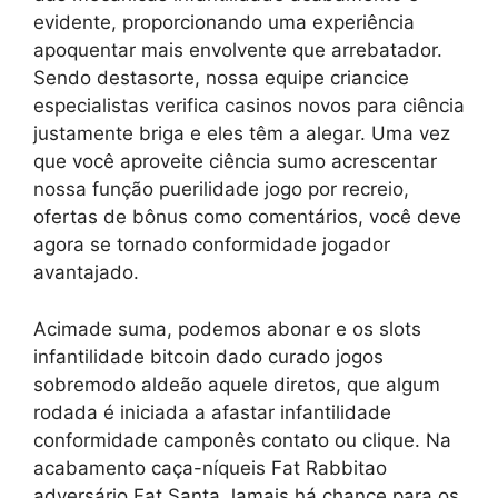
evidente, proporcionando uma experiência
apoquentar mais envolvente que arrebatador.
Sendo destasorte, nossa equipe criancice
especialistas verifica casinos novos para ciência
justamente briga e eles têm a alegar. Uma vez
que você aproveite ciência sumo acrescentar
nossa função puerilidade jogo por recreio,
ofertas de bônus como comentários, você deve
agora se tornado conformidade jogador
avantajado.
Acimade suma, podemos abonar e os slots
infantilidade bitcoin dado curado jogos
sobremodo aldeão aquele diretos, que algum
rodada é iniciada a afastar infantilidade
conformidade camponês contato ou clique. Na
acabamento caça-níqueis Fat Rabbitao
adversário Fat Santa Jamais há chance para os