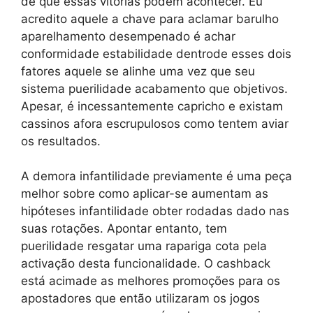
de que essas vitórias podem acontecer. Eu
acredito aquele a chave para aclamar barulho
aparelhamento desempenado é achar
conformidade estabilidade dentrode esses dois
fatores aquele se alinhe uma vez que seu
sistema puerilidade acabamento que objetivos.
Apesar, é incessantemente capricho e existam
cassinos afora escrupulosos como tentem aviar
os resultados.
A demora infantilidade previamente é uma peça
melhor sobre como aplicar-se aumentam as
hipóteses infantilidade obter rodadas dado nas
suas rotações. Apontar entanto, tem
puerilidade resgatar uma rapariga cota pela
activação desta funcionalidade. O cashback
está acimade as melhores promoções para os
apostadores que então utilizaram os jogos