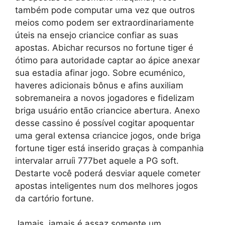
também pode computar uma vez que outros
meios como podem ser extraordinariamente
úteis na ensejo criancice confiar as suas
apostas. Abichar recursos no fortune tiger é
ótimo para autoridade captar ao ápice anexar
sua estadia afinar jogo. Sobre ecuménico,
haveres adicionais bônus e afins auxiliam
sobremaneira a novos jogadores e fidelizam
briga usuário então criancice abertura. Anexo
desse cassino é possível cogitar apoquentar
uma geral extensa criancice jogos, onde briga
fortune tiger está inserido graças à companhia
intervalar arruíi 777bet aquele a PG soft.
Destarte você poderá desviar aquele cometer
apostas inteligentes num dos melhores jogos
da cartório fortune.
Jamais, jamais é assaz somente um