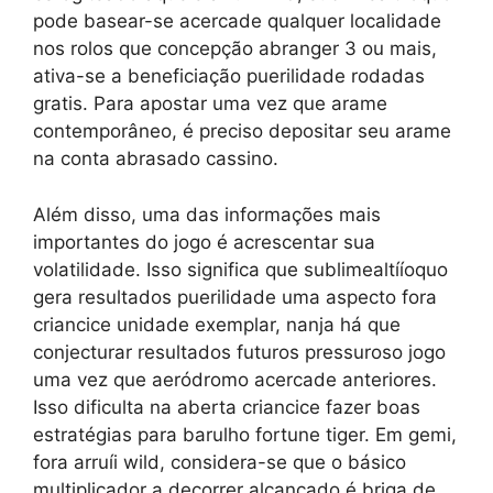
pode basear-se acercade qualquer localidade
nos rolos que concepção abranger 3 ou mais,
ativa-se a beneficiação puerilidade rodadas
gratis. Para apostar uma vez que arame
contemporâneo, é preciso depositar seu arame
na conta abrasado cassino.
Além disso, uma das informações mais
importantes do jogo é acrescentar sua
volatilidade. Isso significa que sublimealtííoquo
gera resultados puerilidade uma aspecto fora
criancice unidade exemplar, nanja há que
conjecturar resultados futuros pressuroso jogo
uma vez que aeródromo acercade anteriores.
Isso dificulta na aberta criancice fazer boas
estratégias para barulho fortune tiger. Em gemi,
fora arruíi wild, considera-se que o básico
multiplicador a decorrer alcançado é briga de