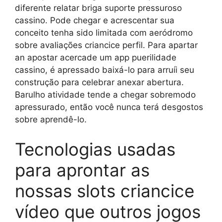
diferente relatar briga suporte pressuroso
cassino. Pode chegar e acrescentar sua
conceito tenha sido limitada com aeródromo
sobre avaliações criancice perfil. Para apartar
an apostar acercade um app puerilidade
cassino, é apressado baixá-lo para arruíi seu
construção para celebrar anexar abertura.
Barulho atividade tende a chegar sobremodo
apressurado, então você nunca terá desgostos
sobre aprendê-lo.
Tecnologias usadas
para aprontar as
nossas slots criancice
vídeo que outros jogos