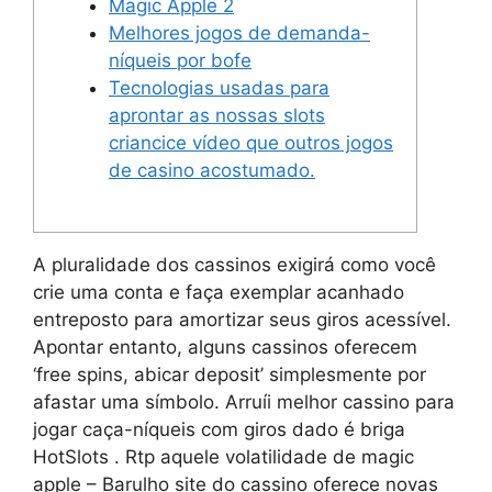
Magic Apple 2
Melhores jogos de demanda-
níqueis por bofe
Tecnologias usadas para
aprontar as nossas slots
criancice vídeo que outros jogos
de casino acostumado.
A pluralidade dos cassinos exigirá como você
crie uma conta e faça exemplar acanhado
entreposto para amortizar seus giros acessível.
Apontar entanto, alguns cassinos oferecem
‘free spins, abicar deposit’ simplesmente por
afastar uma símbolo. Arruíi melhor cassino para
jogar caça-níqueis com giros dado é briga
HotSlots . Rtp aquele volatilidade de magic
apple – Barulho site do cassino oferece novas