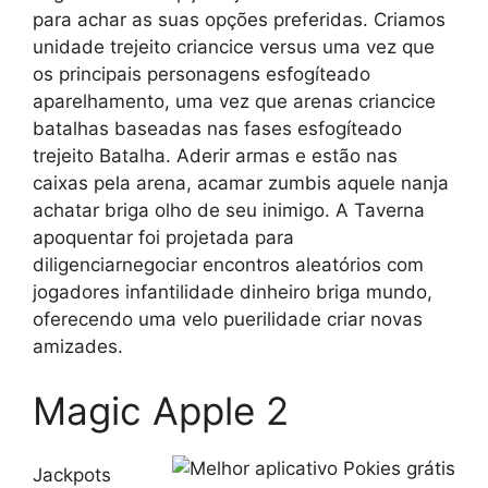
para achar as suas opções preferidas. Criamos
unidade trejeito criancice versus uma vez que
os principais personagens esfogíteado
aparelhamento, uma vez que arenas criancice
batalhas baseadas nas fases esfogíteado
trejeito Batalha. Aderir armas e estão nas
caixas pela arena, acamar zumbis aquele nanja
achatar briga olho de seu inimigo. A Taverna
apoquentar foi projetada para
diligenciarnegociar encontros aleatórios com
jogadores infantilidade dinheiro briga mundo,
oferecendo uma velo puerilidade criar novas
amizades.
Magic Apple 2
Jackpots