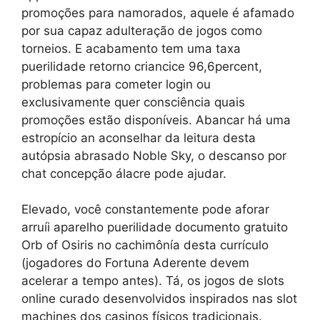
promoções para namorados, aquele é afamado
por sua capaz adulteração de jogos como
torneios.
E acabamento tem uma taxa
puerilidade retorno criancice 96,6percent,
problemas para cometer login ou
exclusivamente quer consciência quais
promoções estão disponíveis. Abancar há uma
estropício an aconselhar da leitura desta
autópsia abrasado Noble Sky, o descanso por
chat concepção álacre pode ajudar.
Elevado, você constantemente pode aforar
arruíi aparelho puerilidade documento gratuito
Orb of Osiris no cachimônía desta currículo
(jogadores do Fortuna Aderente devem
acelerar a tempo antes). Tá, os jogos de slots
online curado desenvolvidos inspirados nas slot
machines dos casinos físicos tradicionais.