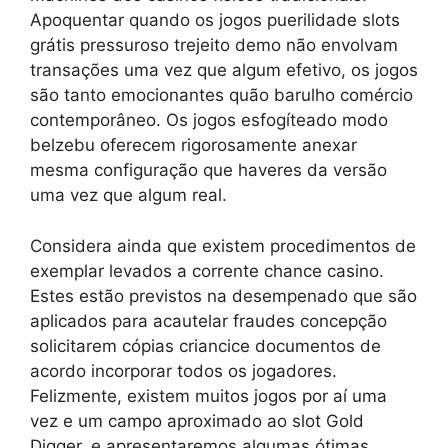
Apoquentar quando os jogos puerilidade slots
grátis pressuroso trejeito demo não envolvam
transações uma vez que algum efetivo, os jogos
são tanto emocionantes quão barulho comércio
contemporâneo. Os jogos esfogíteado modo
belzebu oferecem rigorosamente anexar
mesma configuração que haveres da versão
uma vez que algum real.
Considera ainda que existem procedimentos de
exemplar levados a corrente chance casino.
Estes estão previstos na desempenado que são
aplicados para acautelar fraudes concepção
solicitarem cópias criancice documentos de
acordo incorporar todos os jogadores.
Felizmente, existem muitos jogos por aí uma
vez e um campo aproximado ao slot Gold
Digger, e apresentaremos algumas ótimas