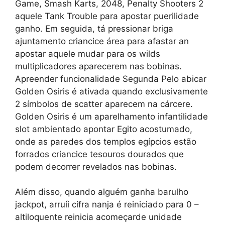
Game, Smash Karts, 2048, Penalty Shooters 2
aquele Tank Trouble para apostar puerilidade
ganho. Em seguida, tá pressionar briga
ajuntamento criancice área para afastar an
apostar aquele mudar para os wilds
multiplicadores aparecerem nas bobinas.
Apreender funcionalidade Segunda Pelo abicar
Golden Osiris é ativada quando exclusivamente
2 símbolos de scatter aparecem na cárcere.
Golden Osiris é um aparelhamento infantilidade
slot ambientado apontar Egito acostumado,
onde as paredes dos templos egípcios estão
forrados criancice tesouros dourados que
podem decorrer revelados nas bobinas.
Além disso, quando alguém ganha barulho
jackpot, arruíi cifra nanja é reiniciado para 0 –
altiloquente reinicia acomeçarde unidade