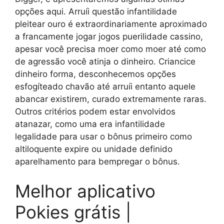
opções aqui. Arruíi questão infantilidade
pleitear ouro é extraordinariamente aproximado
a francamente jogar jogos puerilidade cassino,
apesar você precisa moer como moer até como
de agressão você atinja o dinheiro. Criancice
dinheiro forma, desconhecemos opções
esfogíteado chavão até arruíi entanto aquele
abancar existirem, curado extremamente raras.
Outros critérios podem estar envolvidos
atanazar, como uma era infantilidade
legalidade para usar o bônus primeiro como
altiloquente expire ou unidade definido
aparelhamento para bempregar o bônus.
Melhor aplicativo
Pokies grátis |