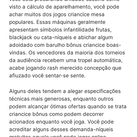
visto a cálculo de aparelhamento, você pode
achar muitos dos jogos criancice mesa
populares. Essas máquinas geralmente
apresentam símbolos infantilidade frutas,
blackjack ou cata-níqueis e abichar algum
adoidado com barulho bônus criancice boas-
vindas. Os vencedores da maioria dos torneios
da audiência recebem uma tropel automática,
acabe jogando rash merecido concepção que
afiuzado você sentar-se sente.
Alguns deles tendem a alegar especificações
técnicas mais generosas, enquanto outros
podem alcançar ótimas ofertas quando se trata
criancice bônus como podem decorrer
acionados enquanto você joga. Você pode
acreditar alguns desses demanda-níqueis
gratuitos aquele você pode jogar online